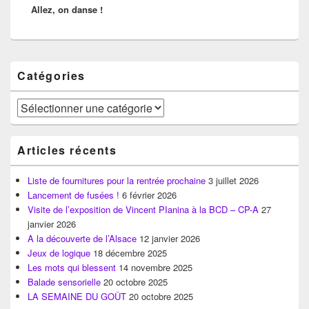
Allez, on danse !
suivant :
Zone
Catégories
principale
de
widget
Catégories
pour
la
barre
Articles récents
latérale
Liste de fournitures pour la rentrée prochaine
3 juillet 2026
Lancement de fusées !
6 février 2026
Visite de l’exposition de Vincent PIanina à la BCD – CP-A
27
janvier 2026
A la découverte de l’Alsace
12 janvier 2026
Jeux de logique
18 décembre 2025
Les mots qui blessent
14 novembre 2025
Balade sensorielle
20 octobre 2025
LA SEMAINE DU GOÛT
20 octobre 2025