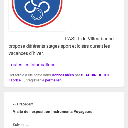
L’ASUL de Villeurbanne
propose différents stages sport et loisirs durant les
vacances d’hiver.
Toutes les informations
Cet article a été posté dans
Bonnes idées
par
BLAUDIN DE THE
Fabrice
. Enregistrer le
permalien
.
Navigation
de
Article
←
Précédent
l’article
Visite de l’exposition Instruments Voyageurs
précédent :
Article
Suivant
→