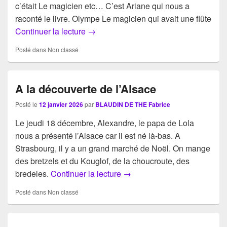
c’était Le magicien etc… C’est Ariane qui nous a
raconté le livre. Olympe Le magicien qui avait une flûte
Visite de l’exposition de Vincent PIan
Continuer la lecture
→
Posté dans
Non classé
A la découverte de l’Alsace
Posté le
12 janvier 2026
par
BLAUDIN DE THE Fabrice
Le jeudi 18 décembre, Alexandre, le papa de Lola
nous a présenté l’Alsace car il est né là-bas. A
Strasbourg, il y a un grand marché de Noël. On mange
des bretzels et du Kouglof, de la choucroute, des
A la découverte de l’Alsace
bredeles.
Continuer la lecture
→
Posté dans
Non classé