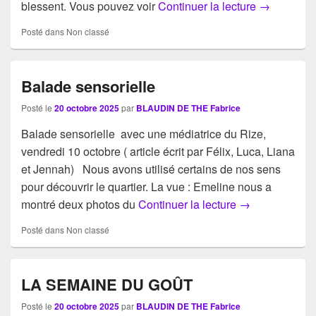
Les mots qu
blessent. Vous pouvez voir
Continuer la lecture
→
Posté dans
Non classé
Balade sensorielle
Posté le
20 octobre 2025
par
BLAUDIN DE THE Fabrice
Balade sensorielle avec une médiatrice du Rize,
vendredi 10 octobre ( article écrit par Félix, Luca, Liana
et Jennah) Nous avons utilisé certains de nos sens
pour découvrir le quartier. La vue : Emeline nous a
Balade sensori
montré deux photos du
Continuer la lecture
→
Posté dans
Non classé
LA SEMAINE DU GOÛT
Posté le
20 octobre 2025
par
BLAUDIN DE THE Fabrice