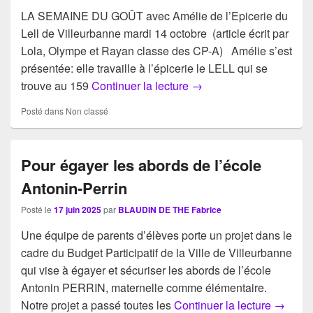
LA SEMAINE DU GOÛT avec Amélie de l’Epicerie du
Lell de Villeurbanne mardi 14 octobre (article écrit par
Lola, Olympe et Rayan classe des CP-A) Amélie s’est
présentée: elle travaille à l’épicerie le LELL qui se
LA SEMAINE DU GOÛT
trouve au 159
Continuer la lecture
→
Posté dans
Non classé
Pour égayer les abords de l’école
Antonin-Perrin
Posté le
17 juin 2025
par
BLAUDIN DE THE Fabrice
Une équipe de parents d’élèves porte un projet dans le
cadre du Budget Participatif de la Ville de Villeurbanne
qui vise à égayer et sécuriser les abords de l’école
Antonin PERRIN, maternelle comme élémentaire.
Pour ég
Notre projet a passé toutes les
Continuer la lecture
→