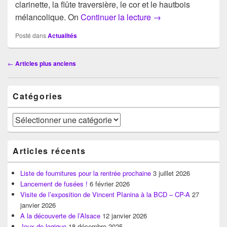
clarinette, la flûte traversière, le cor et le hautbois
Pierre et le Loup
mélancolique. On
Continuer la lecture
→
Posté dans
Actualités
Navigation
←
Articles plus anciens
dans
les
Zone
articles
Catégories
principale
de
widget
Catégories
pour
la
barre
Articles récents
latérale
Liste de fournitures pour la rentrée prochaine
3 juillet 2026
Lancement de fusées !
6 février 2026
Visite de l’exposition de Vincent PIanina à la BCD – CP-A
27
janvier 2026
A la découverte de l’Alsace
12 janvier 2026
Jeux de logique
18 décembre 2025