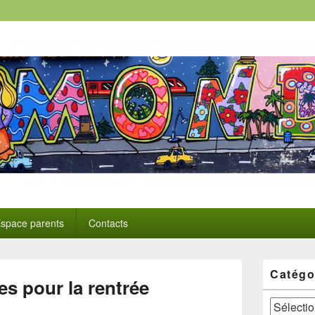
space parents
Contacts
Zone
Catégo
principale
es pour la rentrée
de
widget
Catégories