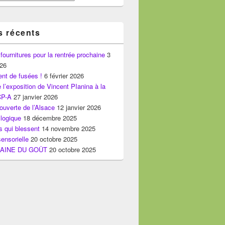
s récents
 fournitures pour la rentrée prochaine
3
026
nt de fusées !
6 février 2026
e l’exposition de Vincent PIanina à la
CP-A
27 janvier 2026
ouverte de l’Alsace
12 janvier 2026
logique
18 décembre 2025
 qui blessent
14 novembre 2025
ensorielle
20 octobre 2025
AINE DU GOÛT
20 octobre 2025