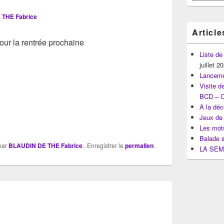
pour
la
THE Fabrice
barre
latérale
Article
pour la rentrée prochaine
Liste de
juillet 2
Lanceme
Visite d
BCD – 
A la déc
Jeux de 
Les mots
Balade s
par
BLAUDIN DE THE Fabrice
. Enregistrer le
permalien
.
LA SEM