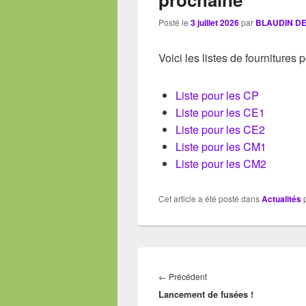
Posté le
3 juillet 2026
par
BLAUDIN DE 
Voici les listes de fournitures 
Liste pour les CP
Liste pour les CE1
Liste pour les CE2
Liste pour les CM1
Liste pour les CM2
Cet article a été posté dans
Actualités
Navigation
de
Article
←
Précédent
l’article
Lancement de fusées !
précédent :