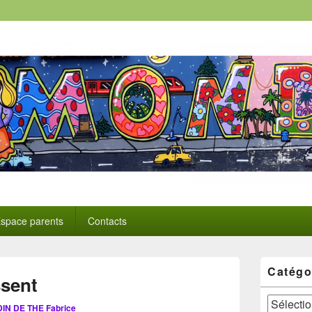
space parents
Contacts
Zone
Catégo
principale
ssent
de
widget
Catégories
IN DE THE Fabrice