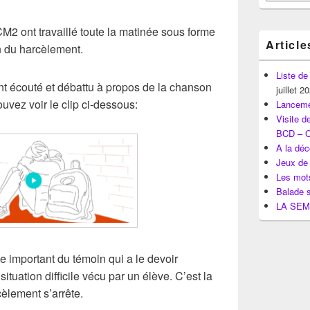
pour
la
barre
2 ont travaillé toute la matinée sous forme
latérale
Article
on du harcèlement.
Liste de
ont écouté et débattu à propos de la chanson
juillet 2
uvez voir le clip ci-dessous:
Lanceme
Visite d
BCD – 
A la déc
Jeux de 
Les mots
Balade s
LA SEM
ôle important du témoin qui a le devoir
situation difficile vécu par un élève. C’est la
cèlement s’arrête.