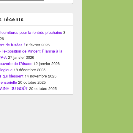
s récents
 fournitures pour la rentrée prochaine
3
026
nt de fusées !
6 février 2026
e l’exposition de Vincent PIanina à la
CP-A
27 janvier 2026
ouverte de l’Alsace
12 janvier 2026
logique
18 décembre 2025
 qui blessent
14 novembre 2025
ensorielle
20 octobre 2025
AINE DU GOÛT
20 octobre 2025