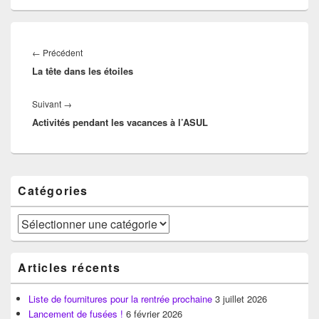
Navigation
de
Article
←
Précédent
l’article
La tête dans les étoiles
précédent :
Article
Suivant
→
Activités pendant les vacances à l’ASUL
suivant :
Zone
Catégories
principale
de
widget
Catégories
pour
la
barre
Articles récents
latérale
Liste de fournitures pour la rentrée prochaine
3 juillet 2026
Lancement de fusées !
6 février 2026