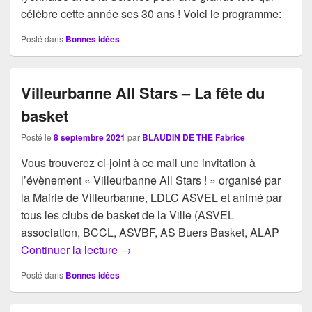
célèbre cette année ses 30 ans ! Voici le programme:
Posté dans
Bonnes idées
Villeurbanne All Stars – La fête du
basket
Posté le
8 septembre 2021
par
BLAUDIN DE THE Fabrice
Vous trouverez ci-joint à ce mail une invitation à
l’évènement « Villeurbanne All Stars ! » organisé par
la Mairie de Villeurbanne, LDLC ASVEL et animé par
tous les clubs de basket de la Ville (ASVEL
association, BCCL, ASVBF, AS Buers Basket, ALAP
Villeurbanne All Stars – La fête du bas
Continuer la lecture
→
Posté dans
Bonnes idées