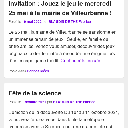
Invitation : Jouez le jeu le mercredi
25 mai à la mairie de Villeurbanne !
Posté le
19 mai 2022
par
BLAUDIN DE THE Fabrice
Le 25 mai, la mairie de Villeurbanne se transforme en
un immense terrain de jeux ! Seul.e, en famille ou
entre ami.es, venez-vous amuser, découvrir des jeux
originaux, aidez le maire à résoudre une énigme lors
Invitation : 
d’un escape game inédit,
Continuer la lecture
→
Posté dans
Bonnes idées
Fête de la science
Posté le
1 octobre 2021
par
BLAUDIN DE THE Fabrice
L’émotion de la découverte Du 1er au 11 octobre 2021,
vous avez rendez-vous dans toute la métropole
lyonnaise avec la Science pour une grande fête qui