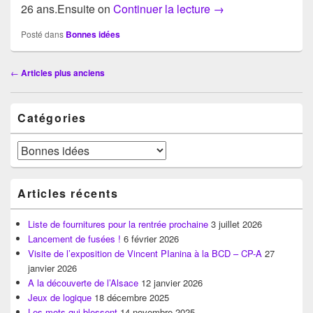
Faites le plein de liv
26 ans.Ensuite on
Continuer la lecture
→
Posté dans
Bonnes idées
Navigation
←
Articles plus anciens
dans
les
Zone
articles
Catégories
principale
de
widget
Catégories
pour
la
barre
Articles récents
latérale
Liste de fournitures pour la rentrée prochaine
3 juillet 2026
Lancement de fusées !
6 février 2026
Visite de l’exposition de Vincent PIanina à la BCD – CP-A
27
janvier 2026
A la découverte de l’Alsace
12 janvier 2026
Jeux de logique
18 décembre 2025
Les mots qui blessent
14 novembre 2025