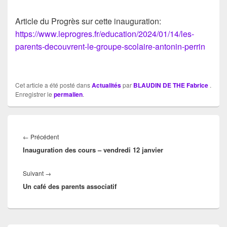
Article du Progrès sur cette inauguration:
https://www.leprogres.fr/education/2024/01/14/les-
parents-decouvrent-le-groupe-scolaire-antonin-perrin
Cet article a été posté dans
Actualités
par
BLAUDIN DE THE Fabrice
.
Enregistrer le
permalien
.
Navigation
de
Article
←
Précédent
l’article
Inauguration des cours – vendredi 12 janvier
précédent :
Article
Suivant
→
Un café des parents associatif
suivant :