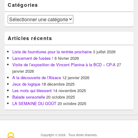
Zone
Catégories
principale
de
widget
Catégories
pour
la
barre
Articles récents
latérale
Liste de fournitures pour la rentrée prochaine
3 juillet 2026
Lancement de fusées !
6 février 2026
Visite de l’exposition de Vincent PIanina à la BCD – CP-A
27
janvier 2026
A la découverte de l’Alsace
12 janvier 2026
Jeux de logique
18 décembre 2025
Les mots qui blessent
14 novembre 2025
Balade sensorielle
20 octobre 2025
LA SEMAINE DU GOÛT
20 octobre 2025
Copyright © 2026
. Tous droits réservés.