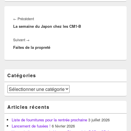
Navigation
de
Article
←
Précédent
l’article
La semaine du Japon chez les CM1-B
précédent :
Article
Suivant
→
Faites de la propreté
suivant :
Zone
Catégories
principale
de
widget
Catégories
pour
la
barre
Articles récents
latérale
Liste de fournitures pour la rentrée prochaine
3 juillet 2026
Lancement de fusées !
6 février 2026