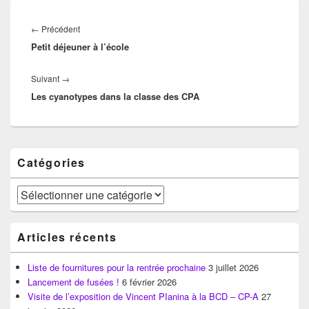
Navigation
de
Article
←
Précédent
l’article
Petit déjeuner à l’école
précédent :
Article
Suivant
→
Les cyanotypes dans la classe des CPA
suivant :
Zone
Catégories
principale
de
widget
Catégories
pour
la
barre
Articles récents
latérale
Liste de fournitures pour la rentrée prochaine
3 juillet 2026
Lancement de fusées !
6 février 2026
Visite de l’exposition de Vincent PIanina à la BCD – CP-A
27